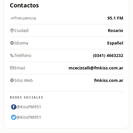
Contactos
Frecuencia
95.1 FM
Ciudad
Rosario
Idioma
Español
Teléfono
(0341) 4663232
Email
mcecistalli@fmkiss.com.ar
Sitio Web
fmkiss.com.ar
REDES SOCIALES
@KissFM951
@KissFM951