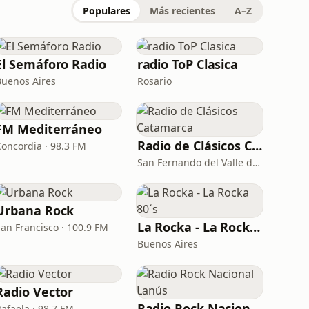
Populares
Más recientes
A–Z
El Semáforo Radio
radio ToP Clasica
Buenos Aires
Rosario
FM Mediterráneo
Radio de Clásicos Catamarca
Concordia · 98.3 FM
San Fernando del Valle de Catamarca · 93.5 FM
Urbana Rock
La Rocka - La Rocka 80´s
San Francisco · 100.9 FM
Buenos Aires
Radio Vector
Radio Rock Nacional Lanús
Rafaela · 98.7 FM