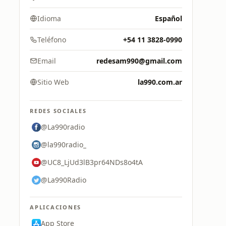
Idioma
Español
Teléfono
+54 11 3828-0990
Email
redesam990@gmail.com
Sitio Web
la990.com.ar
REDES SOCIALES
@La990radio
@la990radio_
@UC8_LjUd3lB3pr64NDs8o4tA
@La990Radio
APLICACIONES
App Store