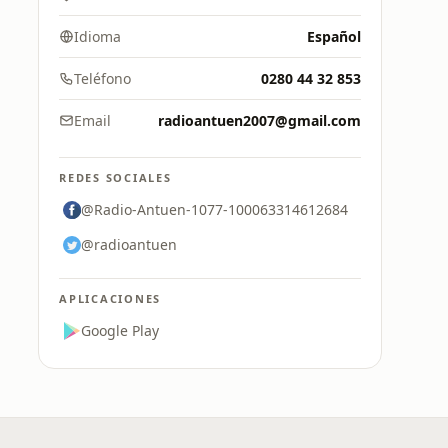
Idioma
Español
Teléfono
0280 44 32 853
Email
radioantuen2007@gmail.com
REDES SOCIALES
@Radio-Antuen-1077-100063314612684
@radioantuen
APLICACIONES
Google Play