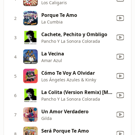
Los Caligaris
Porque Te Amo
2
La Cumbia
Cachete, Pechito y Ombligo
3
Pancho Y La Sonora Colorada
La Vecina
4
Amar Azul
Cómo Te Voy A Olvidar
5
Los Ángeles Azules & Kinky
La Colita (Version Remix) [Mixed]
6
Pancho Y La Sonora Colorada
Un Amor Verdadero
7
Gilda
Será Porque Te Amo
8