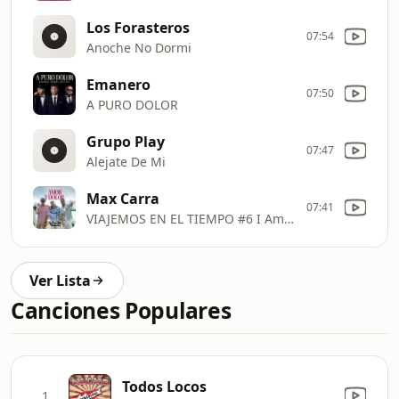
Los Forasteros
07:54
Anoche No Dormi
Emanero
07:50
A PURO DOLOR
Grupo Play
07:47
Alejate De Mi
Max Carra
07:41
VIAJEMOS EN EL TIEMPO #6 I Amor y Dolor
Ver Lista
Canciones Populares
Todos Locos
1