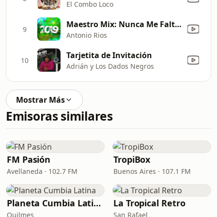
El Combo Loco
Maestro Mix: Nunca Me Faltes / Nadie Sabe / Miéntele / Olvídate de Mí / Quédate con Él / Marca Registrada
9
Antonio Rios
Tarjetita de Invitación
10
Adrián y Los Dados Negros
Mostrar Más
Emisoras similares
FM Pasión
TropiBox
Avellaneda · 102.7 FM
Buenos Aires · 107.1 FM
Planeta Cumbia Latina
La Tropical Retro
Quilmes
San Rafael