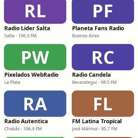
RL
PF
Radio Lider Salta
Planeta Fans Radio
Salta · 106.3 FM
Buenos Aires
PW
RС
Pixelados WebRadio
Radio Сandela
La Plata
Berazategui · 98.5 FM
RA
FL
Radio Autentica
FM Latina Tropical
Chabás · 106.9 FM
José Mármol · 95.7 FM