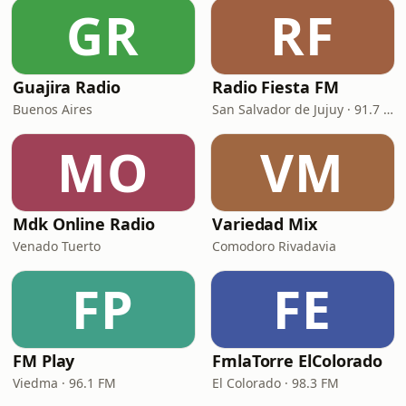
GR
RF
Guajira Radio
Radio Fiesta FM
Buenos Aires
San Salvador de Jujuy · 91.7 FM
MO
VM
Mdk Online Radio
Variedad Mix
Venado Tuerto
Comodoro Rivadavia
FP
FE
FM Play
FmlaTorre ElColorado
Viedma · 96.1 FM
El Colorado · 98.3 FM