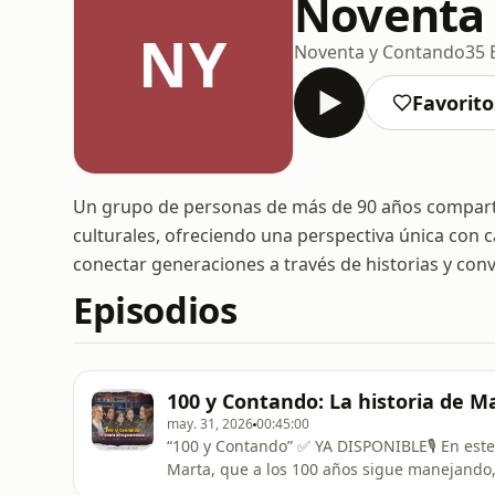
Noventa
NY
Noventa y Contando
35 
Favorito
Un grupo de personas de más de 90 años comparte 
culturales, ofreciendo una perspectiva única con ca
conectar generaciones a través de historias y con
Episodios
100 y Contando: La historia de Ma
may. 31, 2026
00:45:00
“100 y Contando” ✅ YA DISPONIBLE🎙️ En es
Marta, que a los 100 años sigue manejando,
Charlamos con ella, su nieta y sus bisniet