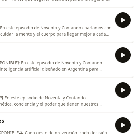
os su aventura de “juego de gemelas”, los cambios en
n sobre vínculos, límites y segundas oportunidades.👵🏻
 En este episodio de Noventa y Contando charlamos con
cuidar la mente y el cuerpo para llegar mejor a cada
mples que hacen la diferencia, especialmente en
és, respetar los ritmos del cuerpo y usar la tecnología
PONIBLE🎙️ En este episodio de Noventa y Contando
inteligencia artificial diseñado en Argentina para
los adultos mayores.💬 Hablamos de cómo Ato permite
cordatorios de medicación y enviar mensajes de
🎙️ En este episodio de Noventa y Contando
ética, conciencia y el poder que tienen nuestros
xpresión de nuestros genes.💭 Hablamos del presente
ad entre mente y corazón, y de cómo el materialismo y
es
SPONIBLE🚑 Cada gesto de prevención, cada decisión