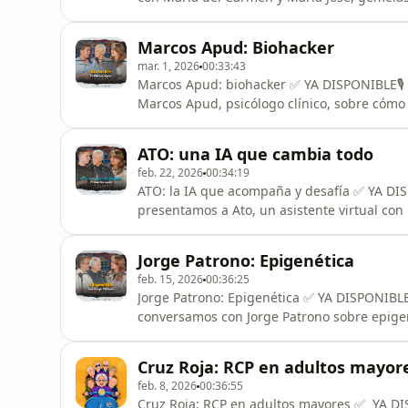
cuando tenían apenas 3 pirulos.💬 Recorrem
el rol de la mujer y todo lo que aprendiero
Marcos Apud: Biohacker
🙌🏻 De la máquina de
mar. 1, 2026
00:33:43
Marcos Apud: biohacker ✅ YA DISPONIBLE🎙️
Marcos Apud, psicólogo clínico, sobre cómo 
etapa de la vida.💬 Hablamos de hábitos si
adultos mayores: dormir mejor, bajar el estr
ATO: una IA que cambia todo
sin que nos domine. C
feb. 22, 2026
00:34:19
ATO: la IA que acompaña y desafía ✅ YA DIS
presentamos a Ato, un asistente virtual con 
combatir la soledad y facilitar la vida de 
conversar sobre distintos temas, recibir re
Jorge Patrono: Epigenética
WhatsApp a familiares, todo me
feb. 15, 2026
00:36:25
Jorge Patrono: Epigenética ✅ YA DISPONIBLE
conversamos con Jorge Patrono sobre epigen
pensamientos, emociones y hábitos en la e
como único punto de creación, de la polarid
Cruz Roja: RCP en adultos mayor
el ritmo acelerado de la sociedad im
feb. 8, 2026
00:36:55
Cruz Roja: RCP en adultos mayores ✅ YA DI