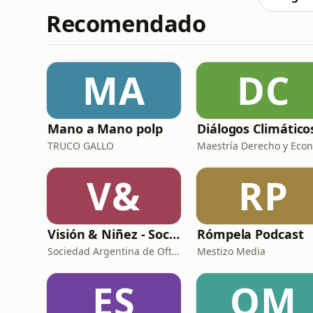
Recomendado
MA
DC
Mano a Mano polp
Diálogos Climático
TRUCO GALLO
V&
RP
Visión & Niñez - Sociedad Argentina de Oftalmología Infantil
Rómpela Podcast
Sociedad Argentina de Oftalmología Infantil
Mestizo Media
ES
OM