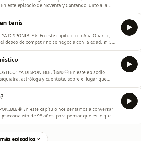
 En este episodio de Noventa y Contando junto a la
porta cuando la urgencia golpea la puerta: caídas en
 que nos preparan para lo inesperado.❓ Y aparece una
en tenis
 YA DISPONIBLE🏅 En este capítulo con Ana Obarrio,
el deseo de competir no se negocia con la edad. 🫂 Se
 práctica deportiva para pensar constancia, disciplina,
vos después de los 90.❓ Y aparece la pregunta que
óstico
CO” YA DISPONIBLE. 🎙️📖🫶🏻 En este episodio
quiatra, astróloga y cuentista, sobre el lugar que
ión en la salud emocional de los adultos mayores.✨
el psicoanálisis y el arte, del papel de la
o?
ISPONIBLE🧠 En este capítulo nos sentamos a conversar
, psicoanalista de 98 años, para pensar qué es lo que
s de vivir más años y vivirlos bien.🫂 Se cruzan la
larga para hablar de hábitos posibles, vínculos,
 más episodios