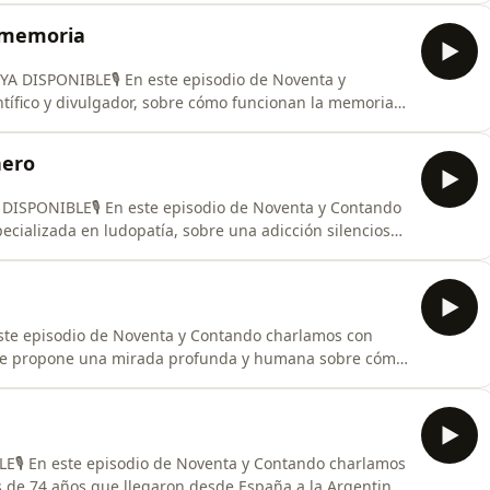
no están dispuestas a resignar en cada etapa de la
a memoria
YA DISPONIBLE🎙️ En este episodio de Noventa y
ntífico y divulgador, sobre cómo funcionan la memoria,
iana.💬 Hablamos de por qué recordar no es “reproducir”
lo que guardamos y olvidamos, y el rol clave de los
nero
A DISPONIBLE🎙️ En este episodio de Noventa y Contando
cializada en ludopatía, sobre una adicción silenciosa
p.💬 Hablamos de por qué el juego engancha tanto,
 cuándo el dinero deja de ser una herramienta para
n este episodio de Noventa y Contando charlamos con
 que propone una mirada profunda y humana sobre cómo
mitad de la vida.💬 Hablamos de la “nueva longevidad”,
s sino que importa cómo se viven, y del papel clave de
LE🎙️ En este episodio de Noventa y Contando charlamos
 de 74 años que llegaron desde España a la Argentina