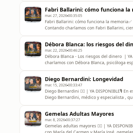
que hay que parar? Y sobre todo, qué cosas 
Fabri Ballarini: cómo funciona l
vida.👵👩👧👧 Cuatro generaciones e
mar. 27, 2026
00:35:05
Fabri Ballarini: cómo funciona la memoria✅ 
Contando charlamos con Fabri Ballarini, cie
el bienestar y la felicidad en la vida cotid
sino reconstruir, cómo el estrés impacta en 
Débora Blanca: los riesgos del di
vínculos para una
mar. 22, 2026
00:46:25
Débora Blanca - Los riesgos del dinero | Y
charlamos con Débora Blanca, psicóloga espe
que hoy puede esconderse detrás de una ap
qué pasa en el cerebro con el “casi gano” y
Diego Bernardini: Longevidad
volverse riesgo. 👵🏻 Se
mar. 15, 2026
00:33:47
Diego Bernardini 👨‍⚕️ | YA DISPONIBLE🎙️ E
Diego Bernardini, médico y especialista ,
vivimos (y cómo queremos vivir) la tercera 
de por qué hoy no alcanza con vivir más año
Gemelas Adultas Mayores
los hábitos, los v
mar. 8, 2026
00:37:27
Gemelas adultas mayores 👯‍♀️ | YA DISPONIB
con María del Carmen y María José, gemelas