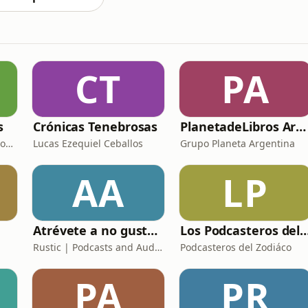
CT
PA
s
Crónicas Tenebrosas
PlanetadeLibros Argentina - Podcast
Maestría Derecho y Economía Cambio Climático
Lucas Ezequiel Ceballos
Grupo Planeta Argentina
AA
LP
Atrévete a no gustar [AUDIOLIBRO COMPLETO]
Los Podcasteros del Z
Rustic | Podcasts and Audiobooks
Podcasteros del Zodiáco
PA
PR