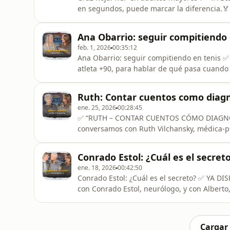
en segundos, puede marcar la diferencia.🏅
Cruz Roja, hablamos de lo que realmente im
casa, RCP, prevención, miedos y elecciones
Ana Obarrio: seguir compitiendo 
pregunta que nos atraviesa
feb. 1, 2026
00:35:12
Ana Obarrio: seguir compitiendo en tenis ✅
atleta +90, para hablar de qué pasa cuando 
cruzan la experiencia de una vida larga y la
motivación y cómo seguir poniéndose objeti
Ruth: Contar cuentos como diagn
atraviesa a Noventa
ene. 25, 2026
00:28:45
✅ “RUTH – CONTAR CUENTOS CÓMO DIAGNÓSTI
conversamos con Ruth Vilchansky, médica-psi
tienen las historias cuentos, teatro, narrac
Hablamos de cómo se relacionan la medicina, 
Conrado Estol: ¿Cuál es el secret
espiritualidad en el envejecimiento saluda
ene. 18, 2026
00:42:50
Conrado Estol: ¿Cuál es el secreto? ✅ YA D
con Conrado Estol, neurólogo, y con Alberto
de verdad hace la diferencia cuando hablamo
mirada médica y la experiencia de una vida 
prevención sin miedo y
Cargar