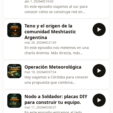
abr. 1, 2026
00:10:43
un entorno controlado.Hablamos de
En este episodio viajamos al sur para
vulnerabilidades, vectores de ataque
conocer cómo se construye red en
y algo clave: cómo pensar la red no
uno de los entornos más desafiantes
solo desde la conectividad, sino
del país. Charlamos con Daniel
también desde la defensa
Teno y el origen de la
(LU1VJK), alguien que no solo probó
comunidad Meshtastic
equipos, sino que también gestionó el
Argentina
despliegue de nodos Meshtastic en
mar. 26, 2026
00:21:50
Bariloche, enfrentando condiciones
En este episodio nos metemos en una
reales de terreno, clima y
charla distinta. Más directa, más
distancia.Hablamos de pruebas,
cercana. Una conversación 1 a 1 con
decisiones técnicas y aprendizajes
quien dio el primer paso: la persona
que solo aparecen cuando l
Operación Meteorológica
que creó el grupo de Meshtastic
mar. 18, 2026
00:07:54
Argentina y abrió el espacio donde
Hoy viajamos a Córdoba para conocer
hoy se cruzan ideas, pruebas y
una propuesta que combina
experiencias.Hablamos de cómo
territorio, datos y red distribuida. Un
empezó todo, del impulso inicial, de
integrante de la comunidad nos
los primeros nodos, y de algo más
Nodo a Soldador: placas DIY
cuenta cómo están pensando el
importante todavía: la decisión de
para construir tu equipo.
despliegue de estaciones
construir comunidad alr
mar. 11, 2026
00:06:37
meteorológicas conectadas a una red
En este episodio entramos al lado