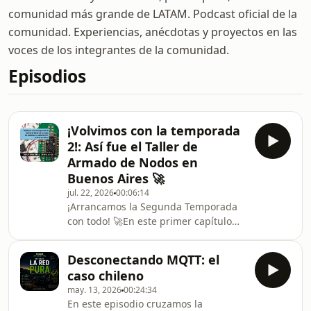
comunidad más grande de LATAM. Podcast oficial de la
comunidad. Experiencias, anécdotas y proyectos en las
voces de los integrantes de la comunidad.
Episodios
¡Volvimos con la temporada
2!: Así fue el Taller de
Armado de Nodos en
Buenos Aires 🚀
jul. 22, 2026
00:06:14
¡Arrancamos la Segunda Temporada
con todo! 🚀En este primer capítulo
hacemos un repaso en video por uno
de los hitos más importantes que
Desconectando MQTT: el
hemos vivido como comunidad: el
caso chileno
Taller de Armado de Nodos en la sede
may. 13, 2026
00:24:34
del PIP, en Buenos Aires.Fueron 4
En este episodio cruzamos la
horas intensas de trabajo,