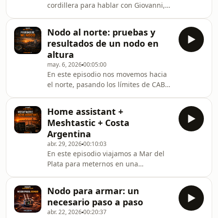
cordillera para hablar con Giovanni,
aprendizaje y camaradería resumidas
un integrante de la comunidad
en este episodio. Mostramos la
Meshtastic de Chile, que impulsó una
dinámica en las mesas, donde
Nodo al norte: pruebas y
propuesta tan técnica como filosófica:
convivieron personas con años de
resultados de un nodo en
limitar el uso continuo de MQTT para
traye
altura
preservar la esencia original de la red
may. 6, 2026
00:05:00
mesh.La idea es simple, pero abre un
En este episodio nos movemos hacia
debate enorme: si Meshtastic puede
el norte, pasando los límites de CABA,
funcionar completamente por
para seguir el rastro de un nodo en
radiofrecuencia, ¿qué pasa cuando
acción.Nuestro invitado, epoli, nos
dependemos perman
Home assistant +
abre las puertas a su instalación,
Meshtastic + Costa
detallando dónde está ubicado el
Argentina
nodo, cómo fue montado y qué
abr. 29, 2026
00:10:03
decisiones tomó para optimizar
En este episodio viajamos a Mar del
alcance, estabilidad y rendimiento.
Plata para meternos en una
Una mirada completa que conecta
integración potente: Meshtastic
territorio, hardware y experiencia.Un
conectado con Home Assistant.
episodio sobre prueb
Nodo para armar: un
Nuestro invitado nos cuenta cómo
necesario paso a paso
logró unir la red mesh con su
abr. 22, 2026
00:20:37
ecosistema domótico, creando