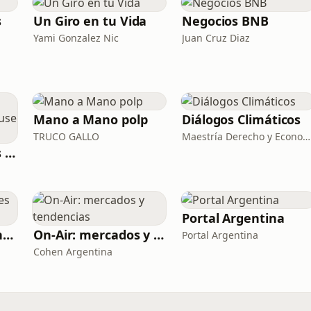
s
Un Giro en tu Vida
Negocios BNB
Yami Gonzalez Nic
Juan Cruz Diaz
Mano a Mano polp
Diálogos Climáticos
TRUCO GALLO
Maestría Derecho y Economía Cambio Climático
Contenido Dealer's Choice de Juegos - House of 5G
Portal Argentina
Es solo Rolling Stones (el PodcaStone)
On-Air: mercados y tendencias
Portal Argentina
Cohen Argentina