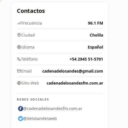
Contactos
Frecuencia
96.1 FM
Ciudad
Cholila
Idioma
Español
Teléfono
+54 2945 51-5701
Email
cadenadelosandes@gmail.com
Sitio Web
cadenadelosandesfm.com.ar
REDES SOCIALES
@cadenadelosandesfm.com.ar
@delosandesweb