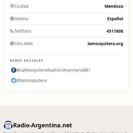
Ciudad
Mendoza
Idioma
Español
Teléfono
4511808
Sitio Web
lamosquitera.org
REDES SOCIALES
@LaMosquiteraRadioComunitaria881
@lamosquitera
Radio-Argentina.net