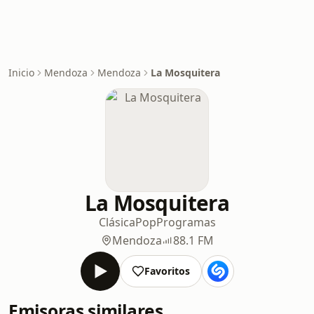
Inicio
Mendoza
Mendoza
La Mosquitera
La Mosquitera
Clásica
Pop
Programas
Mendoza
88.1 FM
Favoritos
Emisoras similares