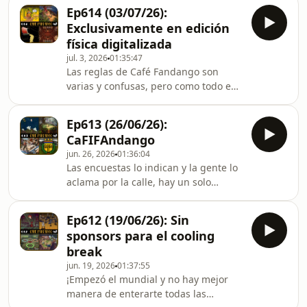
Café Fandango. Esta semana Seba se
ser honestos, como mínimo un 20%
Ep614 (03/07/26):
dedicó a terminar y sacar logros de
del crédito le corresponde a un
Exclusivamente en edición
Shantae: Seven Sirens, mientras que
chabón medio desco
física digitalizada
Edu sigue con Elliot y Pragmata,
jul. 3, 2026
01:35:47
además de intentar volver a FM26. Ya
Las reglas de Café Fandango son
en las noticias nos enteramos del
varias y confusas, pero como todo en
retraso de Danganronpa 2x2,
la vida, se puede aprender
repasamos la nueva forma de jugar
escuchando. Aunque te
Blue Prince, debati
Ep613 (26/06/26):
recomendamos tener abierta la
CaFIFAndango
Wikipedia de los Hanson,
jun. 26, 2026
01:36:04
nanotecnología, Romina Gaetani y
Las encuestas lo indican y la gente lo
Jurassic Park. Esta semana, además
aclama por la calle, hay un solo
de finalmente comprender las reglas
motivo para escuchar Café Fandango
del podcast, vas a escuchar a Edu que
semana a semana, y es por nuestros
finalmente terminó el Danganronpa y
Ep612 (19/06/26): Sin
potentes, razonables y abarcativos
el Pokopia, además de empezar y
sponsors para el cooling
análisis futbolísticos. Ah, y también
terminar el The M
break
porque de vez en cuando nos
jun. 19, 2026
01:37:55
acordamos de que existe Jurassic Park
¡Empezó el mundial y no hay mejor
y nuestro día mejora
manera de enterarte todas las
automáticamente un 10%. Sin