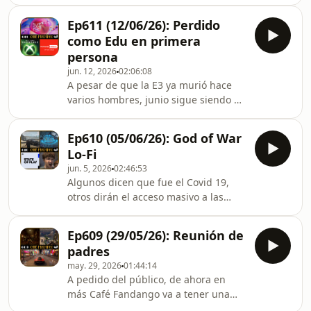
novedades que escuchar Café
embargo, en el episodio 613
Fandango! Sí, si bien es cierto que no
decidimos hacer un cambio y hablar
Ep611 (12/06/26): Perdido
hablamos prácticamente nada de los
un poco
como Edu en primera
partidos, ¿cuál sería tu otra opción?
persona
¿Buscar en Google? Seguro que
jun. 12, 2026
02:06:08
Gemini te alucina que Argentina
A pesar de que la E3 ya murió hace
perdió con Azerbaijan 18 a 0. Además
varios hombres, junio sigue siendo un
de ser tu única fuente de información
mes cargado de eventos, entre la
futbolística, el episodio 612 de Café
Summer Game Fest, shows como el PC
Fandango tiene a Pope
Ep610 (05/06/26): God of War
Gaming Show y varios showcases,
Lo-Fi
como el Wholesome Games y el Story-
jun. 5, 2026
02:46:53
Poor Games, es absolutamente
Algunos dicen que fue el Covid 19,
imposible estar al tanto de todo lo
otros dirán el acceso masivo a las
que se anunció esta semana. Por ello,
herramientas de inteligencia artificial,
decidimos sacar el episodio 611 de
mientras que unos pocos dirán que el
Café Fandango: para que siga siendo
Ep609 (29/05/26): Reunión de
ataque a las torres gemelas. Pero en
imposible saberlo.
padres
el episodio 610 de Café Fandango se
may. 29, 2026
01:44:14
evacuaron todas las dudas: el evento
A pedido del público, de ahora en
más importante del siglo XXI es
más Café Fandango va a tener una
cuando Seba le entregó a Nico el
versión física: ¡Subscribite a la lista de