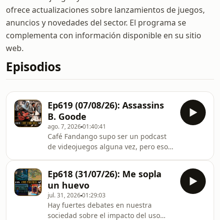
ofrece actualizaciones sobre lanzamientos de juegos,
anuncios y novedades del sector. El programa se
complementa con información disponible en su sitio
web.
Episodios
Ep619 (07/08/26): Assassins
B. Goode
ago. 7, 2026
01:40:41
Café Fandango supo ser un podcast
de videojuegos alguna vez, pero esos
dorados años ya han quedado en el
pasado. Por ejemplo, uno diría que el
Ep618 (31/07/26): Me sopla
episodio 619 del podcast tiene
un huevo
importantes noticias que afectan a la
jul. 31, 2026
01:29:03
industria, y discusiones sobre su
Hay fuertes debates en nuestra
impacto. Pero la realidad es que lo
sociedad sobre el impacto del uso
más importante que se charla en este