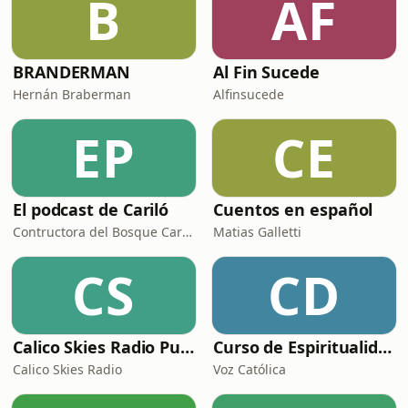
B
AF
BRANDERMAN
Al Fin Sucede
Hernán Braberman
Alfinsucede
EP
CE
El podcast de Cariló
Cuentos en español
Contructora del Bosque Cariló
Matias Galletti
CS
CD
Calico Skies Radio Puro McCartney
Curso de Espiritualidad: De la Conversión a la Santidad
Calico Skies Radio
Voz Católica