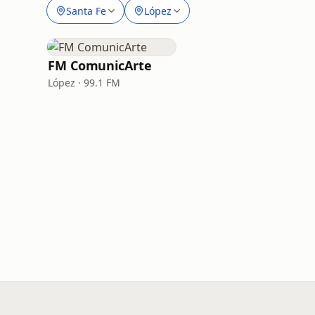
Santa Fe
López
FM ComunicArte
López · 99.1 FM