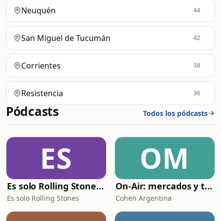
Neuquén
44
San Miguel de Tucumán
42
Corrientes
38
Resistencia
36
Pódcasts
Todos los pódcasts
ES
OM
Es solo Rolling Stones (el PodcaStone)
On-Air: mercados y tendencias
Es solo Rolling Stones
Cohen Argentina