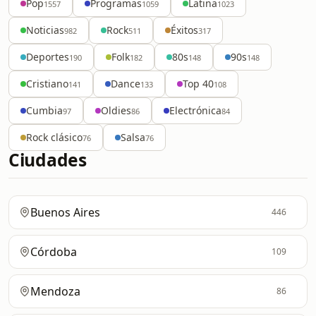
Pop
Programas
Latina
1557
1059
1023
Noticias
Rock
Éxitos
982
511
317
Deportes
Folk
80s
90s
190
182
148
148
Cristiano
Dance
Top 40
141
133
108
Cumbia
Oldies
Electrónica
97
86
84
Rock clásico
Salsa
76
76
Ciudades
Buenos Aires
446
Córdoba
109
Mendoza
86