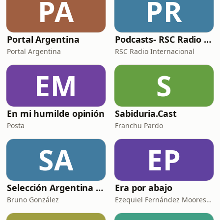
PA
PR
Portal Argentina
Podcasts- RSC Radio Internacional
Portal Argentina
RSC Radio Internacional
EM
S
En mi humilde opinión
Sabiduria.Cast
Posta
Franchu Pardo
SA
EP
Selección Argentina por Bruno González
Era por abajo
Bruno González
Ezequiel Fernández Moores, Alejandro Wall, Andrés Burgo