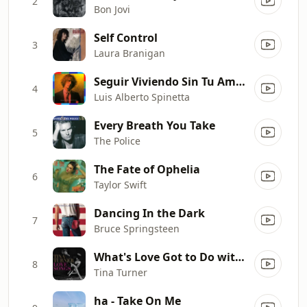
2
Bon Jovi
Self Control
3
Laura Branigan
Seguir Viviendo Sin Tu Amor
4
Luis Alberto Spinetta
Every Breath You Take
5
The Police
The Fate of Ophelia
6
Taylor Swift
Dancing In the Dark
7
Bruce Springsteen
What's Love Got to Do with It
8
Tina Turner
ha - Take On Me