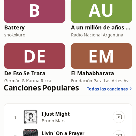
B
AU
Battery
A un millón de años luz: Rock argentino a través del universo
shokokuro
Radio Nacional Argentina
DE
EM
De Eso Se Trata
El Mahabharata
Germán & Karina Ricca
Fundación Para Las Artes Avatar Meher Baba
Canciones Populares
Todas las canciones
I Just Might
1
Bruno Mars
Livin' On a Prayer