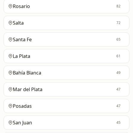
Rosario
82
Salta
72
Santa Fe
65
La Plata
61
Bahía Blanca
49
Mar del Plata
47
Posadas
47
San Juan
45