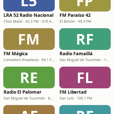
L5
FP
LRA 52 Radio Nacional
FM Paraíso 42
Chos Malal · 92.3 FM - 670 AM
El Bolsón · 99.3 FM
FM
RF
FM Mágica
Radio Famaillá
Comodoro Rivadavia · 94.1 FM
San Miguel de Tucumán · 105.7 FM
RE
FL
Radio El Palomar
FM Libertad
San Miguel de Tucumán · 87.5 FM
San Luis · 100.1 FM