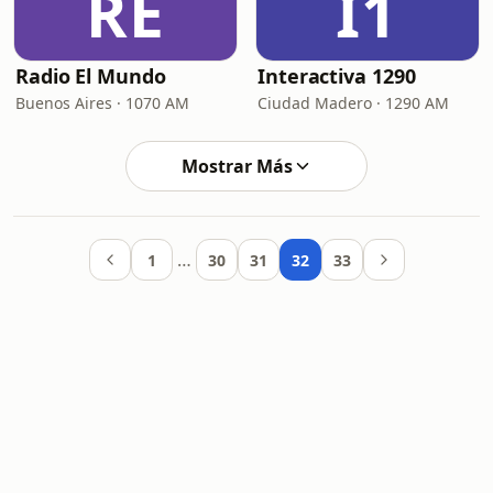
RE
I1
Radio El Mundo
Interactiva 1290
Buenos Aires · 1070 AM
Ciudad Madero · 1290 AM
Mostrar Más
…
1
30
31
32
33